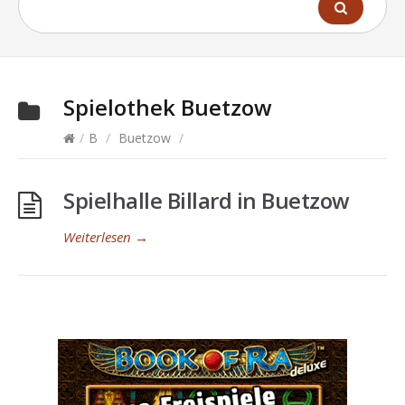
Spielothek
Buetzow
/
B
/
Buetzow
/
Spielhalle Billard in Buetzow
Weiterlesen
→