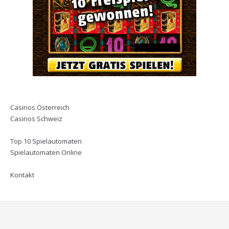
Casinos Österreich
Casinos Schweiz
Top 10 Spielautomaten
Spielautomaten Online
Kontakt