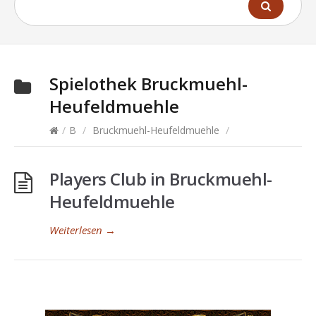
Spielothek
Bruckmuehl-
Heufeldmuehle
/
B
/
Bruckmuehl-Heufeldmuehle
/
Players Club in Bruckmuehl-
Heufeldmuehle
Weiterlesen
→