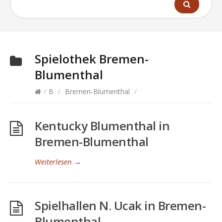
Spielothek
Bremen-
Blumenthal
/
B
/
Bremen-Blumenthal
/
Kentucky Blumenthal in
Bremen-Blumenthal
Weiterlesen
→
Spielhallen N. Ucak in Bremen-
Blumenthal