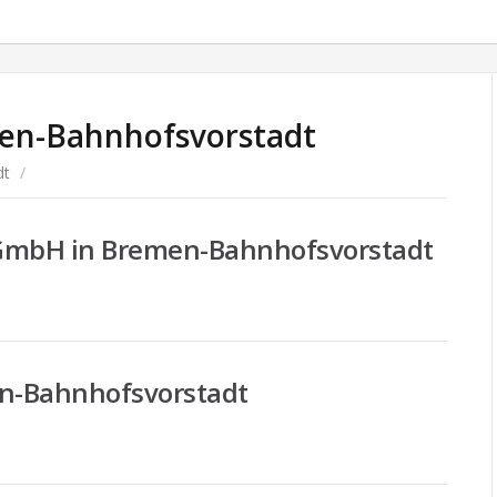
en-Bahnhofsvorstadt
dt
/
 GmbH in Bremen-Bahnhofsvorstadt
en-Bahnhofsvorstadt