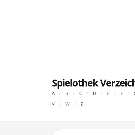
Spielothek Verzeic
A
B
C
D
E
F
V
W
Z