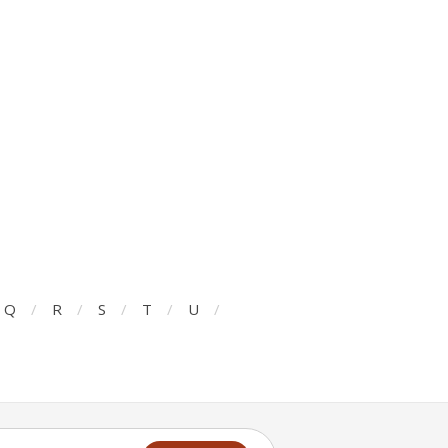
Q
R
S
T
U