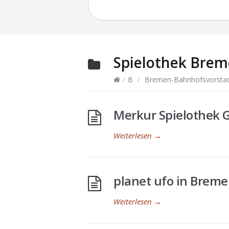
Spielothek
Brem
/
B
/
Bremen-Bahnhofsvorsta
Merkur Spielothek
Weiterlesen
→
planet ufo in Brem
Weiterlesen
→