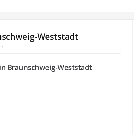
nschweig-Weststadt
/
in Braunschweig-Weststadt