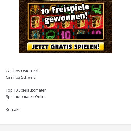
Casinos Österreich
Casinos Schweiz
Top 10 Spielautomaten
Spielautomaten Online
Kontakt