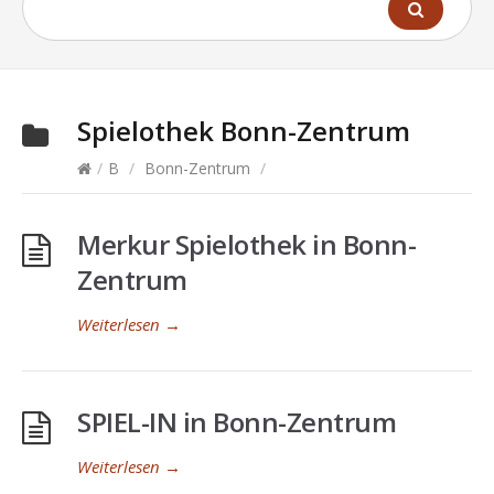
Spielothek
Bonn-Zentrum
/
B
/
Bonn-Zentrum
/
Merkur Spielothek in Bonn-
Zentrum
Weiterlesen
→
SPIEL-IN in Bonn-Zentrum
Weiterlesen
→