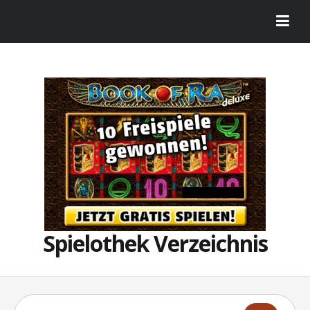
Spielothek Verzeichnis