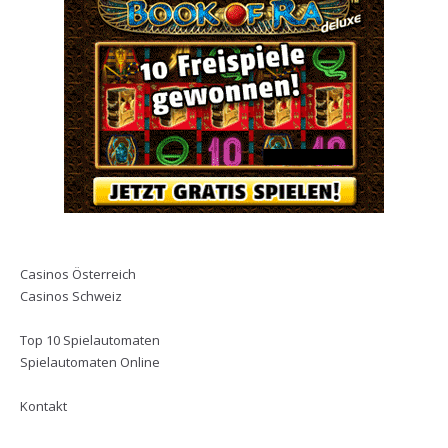
Casinos Österreich
Casinos Schweiz
Top 10 Spielautomaten
Spielautomaten Online
Kontakt