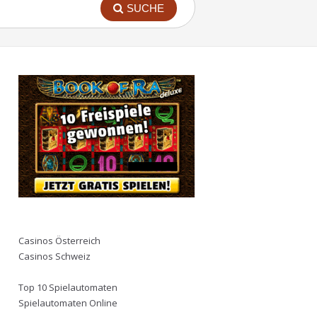
SUCHE
Casinos Österreich
Casinos Schweiz
Top 10 Spielautomaten
Spielautomaten Online