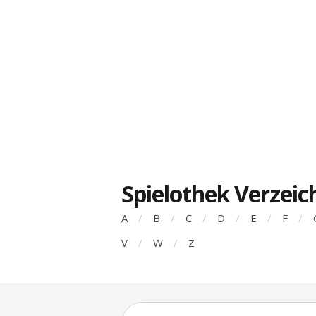
Spielothek Verzeic
A
B
C
D
E
F
V
W
Z