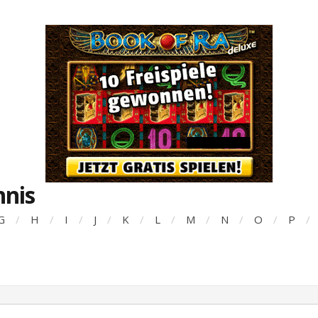
hnis
G
H
I
J
K
L
M
N
O
P