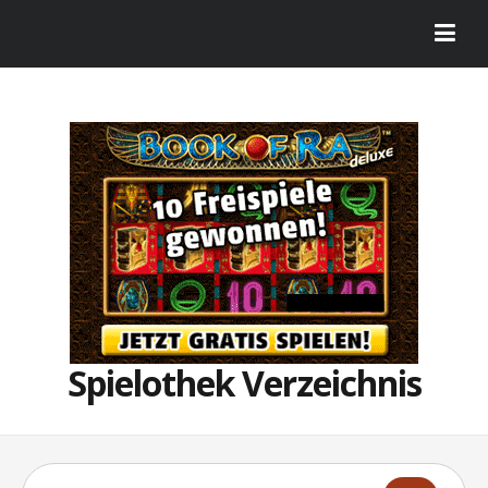
Spielothek Verzeichnis