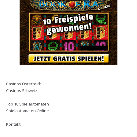
Casinos Österreich
Casinos Schweiz
Top 10 Spielautomaten
Spielautomaten Online
Kontakt