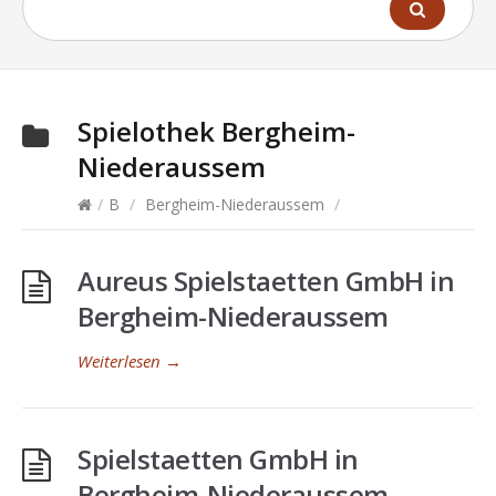
Spielothek
Bergheim-
Niederaussem
/
B
/
Bergheim-Niederaussem
/
Aureus Spielstaetten GmbH in
Bergheim-Niederaussem
Weiterlesen
→
Spielstaetten GmbH in
Bergheim-Niederaussem