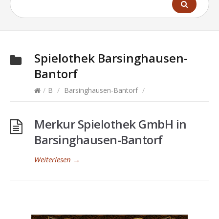
Spielothek
Barsinghausen-
Bantorf
/
B
/
Barsinghausen-Bantorf
/
Merkur Spielothek GmbH in
Barsinghausen-Bantorf
Weiterlesen
→