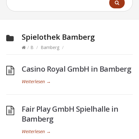
Spielothek
Bamberg
/
B
/
Bamberg
/
Casino Royal GmbH in Bamberg
Weiterlesen
→
Fair Play GmbH Spielhalle in
Bamberg
Weiterlesen
→