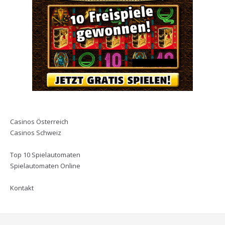
Casinos Österreich
Casinos Schweiz
Top 10 Spielautomaten
Spielautomaten Online
Kontakt