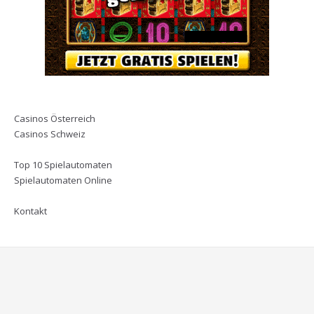
Casinos Österreich
Casinos Schweiz
Top 10 Spielautomaten
Spielautomaten Online
Kontakt