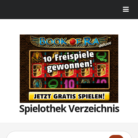
Spielothek Verzeichnis