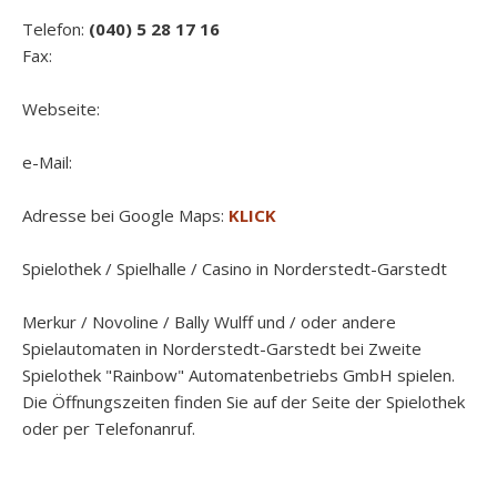
Telefon:
(040) 5 28 17 16
Fax:
Webseite:
e-Mail:
Adresse bei Google Maps:
KLICK
Spielothek / Spielhalle / Casino in Norderstedt-Garstedt
Merkur / Novoline / Bally Wulff und / oder andere
Spielautomaten in Norderstedt-Garstedt bei Zweite
Spielothek "Rainbow" Automatenbetriebs GmbH spielen.
Die Öffnungszeiten finden Sie auf der Seite der Spielothek
oder per Telefonanruf.