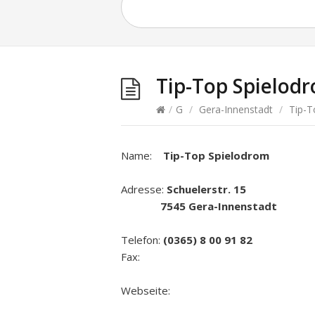
Tip-Top Spielod
/
G
/
Gera-Innenstadt
/
Tip-T
Name:
Tip-Top Spielodrom
Adresse:
Schuelerstr. 15
7545 Gera-Innenstadt
Telefon:
(0365) 8 00 91 82
Fax:
Webseite: