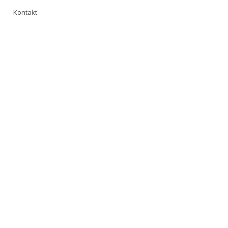
Kontakt