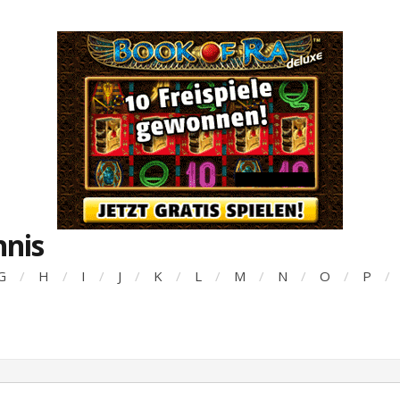
hnis
G
H
I
J
K
L
M
N
O
P