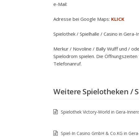
e-Mail:
Adresse bei Google Maps:
KLICK
Spielothek / Spielhalle / Casino in Gera-
Merkur / Novoline / Bally Wulff und / o
Spielodrom spielen. Die Öffnungszeiten 
Telefonanruf.
Weitere Spielotheken / S
Spielothek Victory-World in Gera-Innen
Spiel-In Casino GmbH & Co.KG in Gera