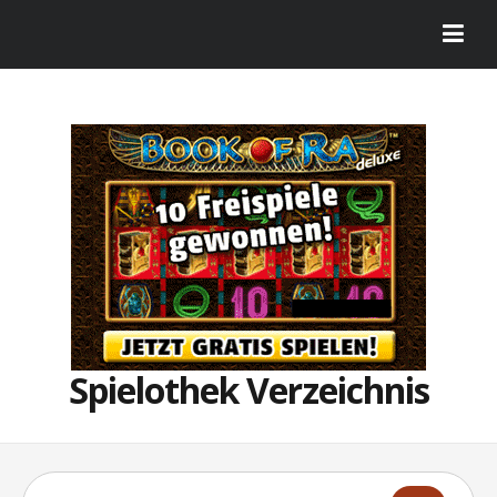
Spielothek Verzeichnis