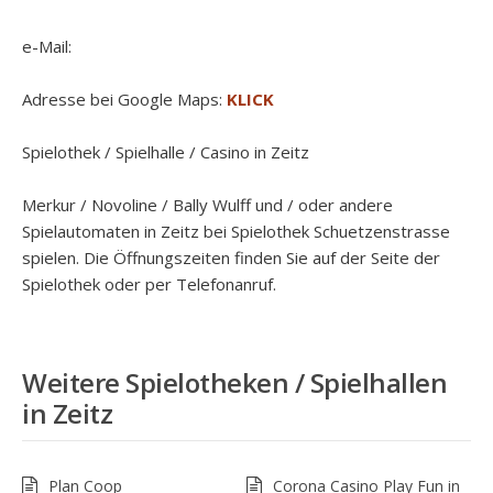
e-Mail:
Adresse bei Google Maps:
KLICK
Spielothek / Spielhalle / Casino in Zeitz
Merkur / Novoline / Bally Wulff und / oder andere
Spielautomaten in Zeitz bei Spielothek Schuetzenstrasse
spielen. Die Öffnungszeiten finden Sie auf der Seite der
Spielothek oder per Telefonanruf.
Weitere Spielotheken / Spielhallen
in Zeitz
Plan Coop
Corona Casino Play Fun in