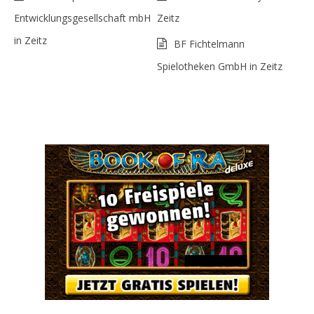
Entwicklungsgesellschaft mbH
Zeitz
in Zeitz
BF Fichtelmann
Spielotheken GmbH in Zeitz