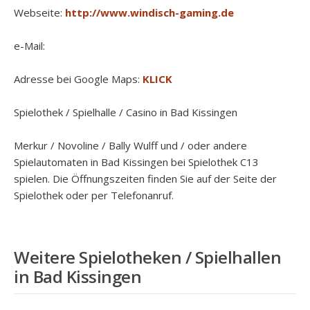
Webseite:
http://www.windisch-gaming.de
e-Mail:
Adresse bei Google Maps:
KLICK
Spielothek / Spielhalle / Casino in Bad Kissingen
Merkur / Novoline / Bally Wulff und / oder andere
Spielautomaten in Bad Kissingen bei Spielothek C13
spielen. Die Öffnungszeiten finden Sie auf der Seite der
Spielothek oder per Telefonanruf.
Weitere Spielotheken / Spielhallen
in Bad Kissingen