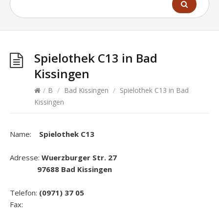
Spielothek C13 in Bad
Kissingen
/
B
/
Bad Kissingen
/
Spielothek C13 in Bad
Kissingen
Name:
Spielothek C13
Adresse:
Wuerzburger Str. 27
97688 Bad Kissingen
Telefon:
(0971) 37 05
Fax: