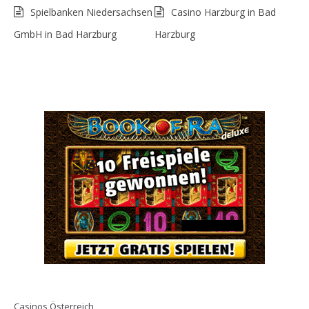
Spielbanken Niedersachsen
Casino Harzburg in Bad
GmbH in Bad Harzburg
Harzburg
Casinos Österreich