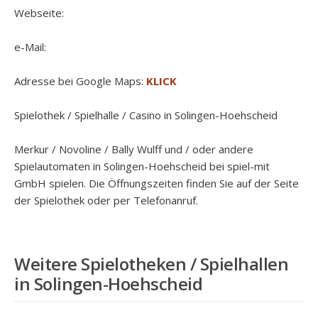
Webseite:
e-Mail:
Adresse bei Google Maps:
KLICK
Spielothek / Spielhalle / Casino in Solingen-Hoehscheid
Merkur / Novoline / Bally Wulff und / oder andere
Spielautomaten in Solingen-Hoehscheid bei spiel-mit
GmbH spielen. Die Öffnungszeiten finden Sie auf der Seite
der Spielothek oder per Telefonanruf.
Weitere Spielotheken / Spielhallen
in Solingen-Hoehscheid