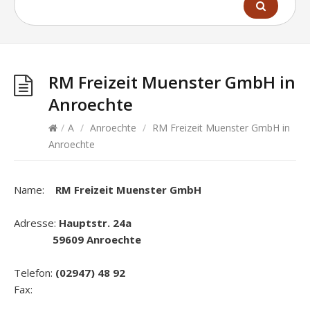
RM Freizeit Muenster GmbH in
Anroechte
/
A
/
Anroechte
/
RM Freizeit Muenster GmbH in
Anroechte
Name:
RM Freizeit Muenster GmbH
Adresse:
Hauptstr. 24a
59609 Anroechte
Telefon:
(02947) 48 92
Fax: