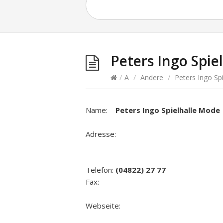
Peters Ingo Spie
/
A
/
Andere
/
Peters Ingo Spi
Name:
Peters Ingo Spielhalle Mode
Adresse:
Telefon:
(04822) 27 77
Fax:
Webseite: