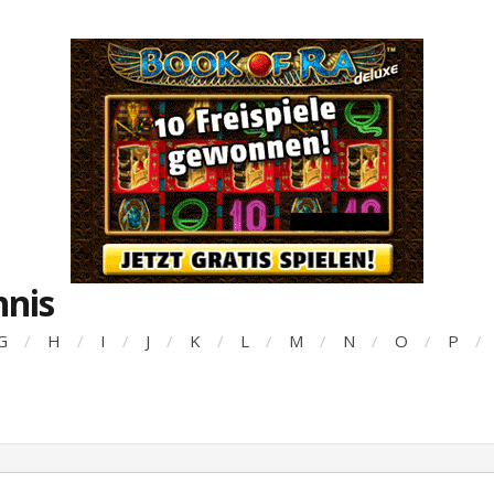
hnis
G
H
I
J
K
L
M
N
O
P