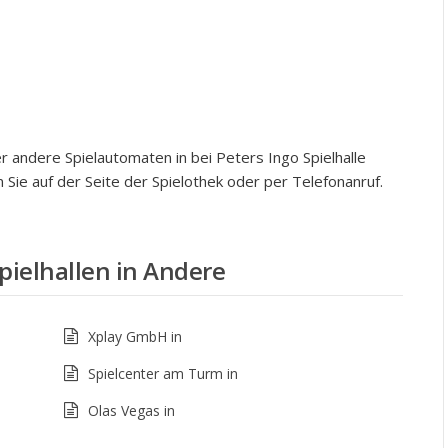
er andere Spielautomaten in bei Peters Ingo Spielhalle
 Sie auf der Seite der Spielothek oder per Telefonanruf.
pielhallen in Andere
Xplay GmbH in
Spielcenter am Turm in
Olas Vegas in