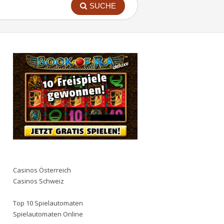
SUCHE
Casinos Österreich
Casinos Schweiz
Top 10 Spielautomaten
Spielautomaten Online