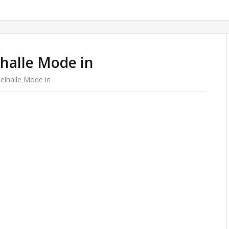
lhalle Mode in
elhalle Mode in