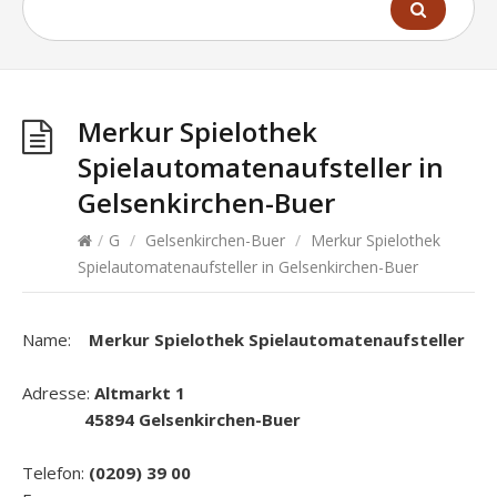
Merkur Spielothek
Spielautomatenaufsteller in
Gelsenkirchen-Buer
/
G
/
Gelsenkirchen-Buer
/
Merkur Spielothek
Spielautomatenaufsteller in Gelsenkirchen-Buer
Name:
Merkur Spielothek Spielautomatenaufsteller
Adresse:
Altmarkt 1
45894 Gelsenkirchen-Buer
Telefon:
(0209) 39 00