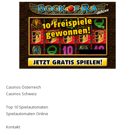
Casinos Österreich
Casinos Schweiz
Top 10 Spielautomaten
Spielautomaten Online
Kontakt