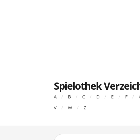
Spielothek Verzeic
A
B
C
D
E
F
V
W
Z