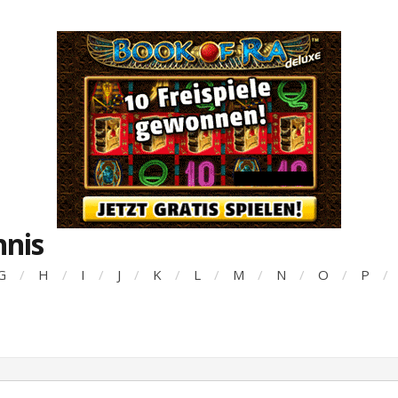
hnis
G
H
I
J
K
L
M
N
O
P