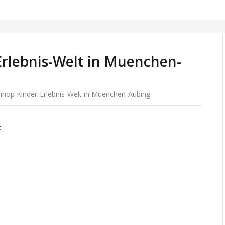
Erlebnis-Welt in Muenchen-
lihop Kinder-Erlebnis-Welt in Muenchen-Aubing
t