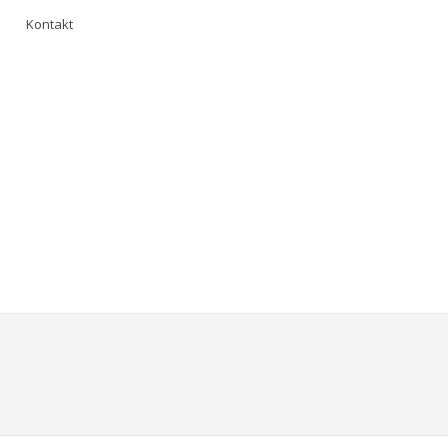
Kontakt