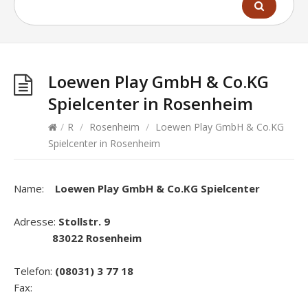
Loewen Play GmbH & Co.KG
Spielcenter in Rosenheim
/
R
/
Rosenheim
/
Loewen Play GmbH & Co.KG
Spielcenter in Rosenheim
Name:
Loewen Play GmbH & Co.KG Spielcenter
Adresse:
Stollstr. 9
83022 Rosenheim
Telefon:
(08031) 3 77 18
Fax: