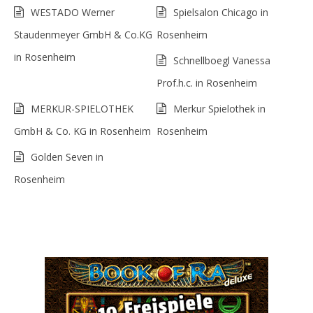
WESTADO Werner
Spielsalon Chicago in
Staudenmeyer GmbH & Co.KG
Rosenheim
in Rosenheim
Schnellboegl Vanessa
Prof.h.c. in Rosenheim
MERKUR-SPIELOTHEK
Merkur Spielothek in
GmbH & Co. KG in Rosenheim
Rosenheim
Golden Seven in
Rosenheim