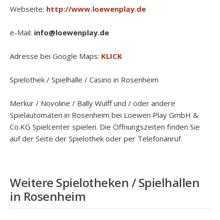
Webseite:
http://www.loewenplay.de
e-Mail:
info@loewenplay.de
Adresse bei Google Maps:
KLICK
Spielothek / Spielhalle / Casino in Rosenheim
Merkur / Novoline / Bally Wulff und / oder andere
Spielautomaten in Rosenheim bei Loewen Play GmbH &
Co.KG Spielcenter spielen. Die Öffnungszeiten finden Sie
auf der Seite der Spielothek oder per Telefonanruf.
Weitere Spielotheken / Spielhallen
in Rosenheim