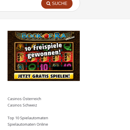
SUCHE
Casinos Österreich
Casinos Schweiz
Top 10 Spielautomaten
Spielautomaten Online