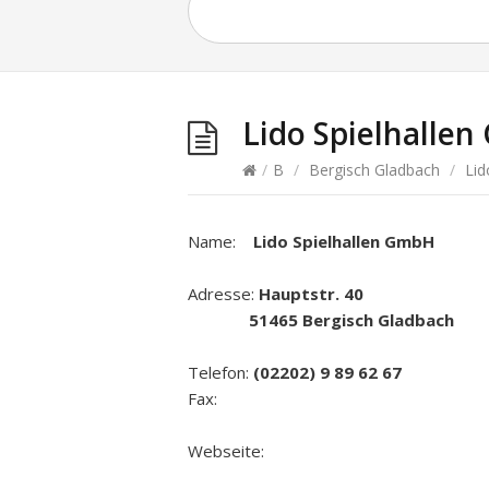
Lido Spielhalle
/
B
/
Bergisch Gladbach
/
Lid
Name:
Lido Spielhallen GmbH
Adresse:
Hauptstr. 40
51465 Bergisch Gladbach
Telefon:
(02202) 9 89 62 67
Fax:
Webseite: