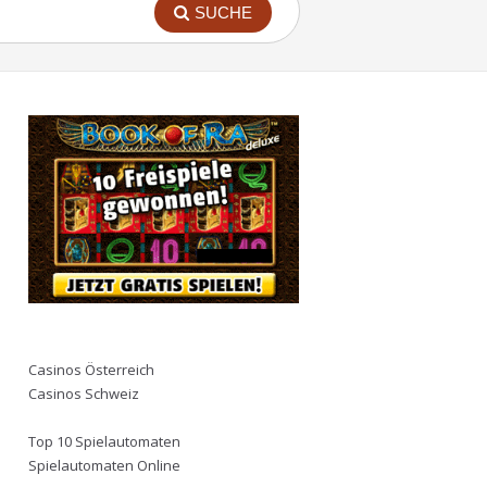
SUCHE
Casinos Österreich
Casinos Schweiz
Top 10 Spielautomaten
Spielautomaten Online