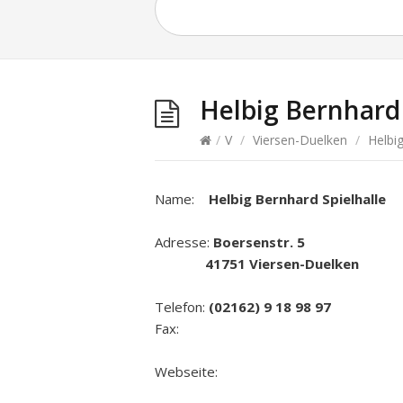
Helbig Bernhard 
/
V
/
Viersen-Duelken
/
Helbig
Name:
Helbig Bernhard Spielhalle
Adresse:
Boersenstr. 5
41751 Viersen-Duelken
Telefon:
(02162) 9 18 98 97
Fax:
Webseite: