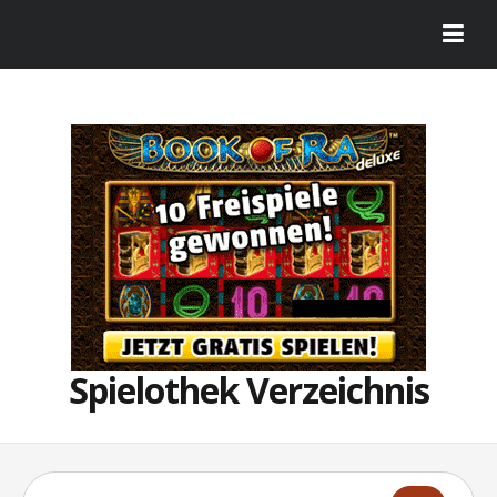
Spielothek Verzeichnis