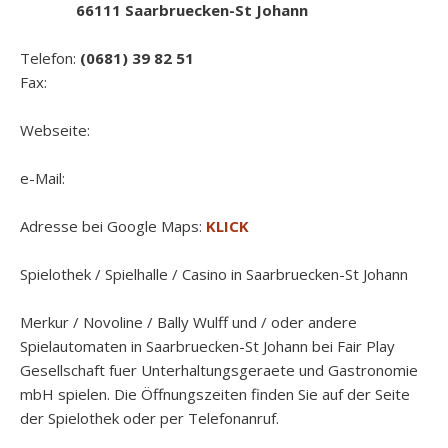
66111 Saarbruecken-St Johann
Telefon:
(0681) 39 82 51
Fax:
Webseite:
e-Mail:
Adresse bei Google Maps:
KLICK
Spielothek / Spielhalle / Casino in Saarbruecken-St Johann
Merkur / Novoline / Bally Wulff und / oder andere
Spielautomaten in Saarbruecken-St Johann bei Fair Play
Gesellschaft fuer Unterhaltungsgeraete und Gastronomie
mbH spielen. Die Öffnungszeiten finden Sie auf der Seite
der Spielothek oder per Telefonanruf.