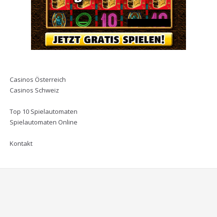
Casinos Österreich
Casinos Schweiz
Top 10 Spielautomaten
Spielautomaten Online
Kontakt