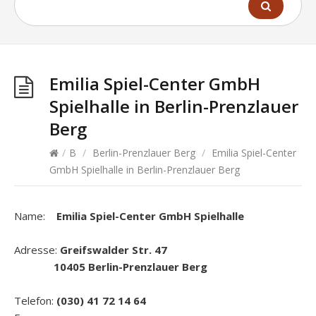
Emilia Spiel-Center GmbH
Spielhalle in Berlin-Prenzlauer
Berg
/
B
/
Berlin-Prenzlauer Berg
/
Emilia Spiel-Center
GmbH Spielhalle in Berlin-Prenzlauer Berg
Name:
Emilia Spiel-Center GmbH Spielhalle
Adresse:
Greifswalder Str. 47
10405 Berlin-Prenzlauer Berg
Telefon:
(030) 41 72 14 64