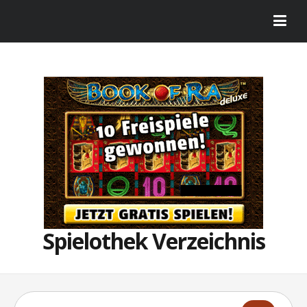
Spielothek Verzeichnis