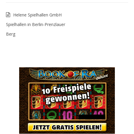
Helene Spielhallen GmbH
Spielhallen in Berlin-Prenzlauer
Berg