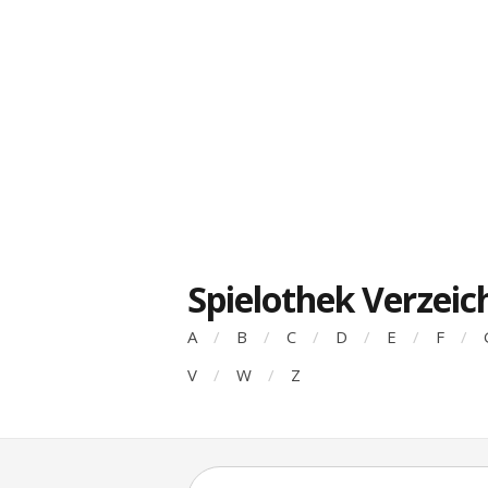
Spielothek Verzeic
A
B
C
D
E
F
V
W
Z