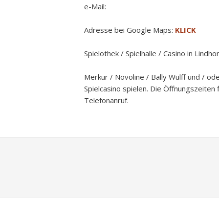
e-Mail:
Adresse bei Google Maps:
KLICK
Spielothek / Spielhalle / Casino in Lindho
Merkur / Novoline / Bally Wulff und / od
Spielcasino spielen. Die Öffnungszeiten 
Telefonanruf.