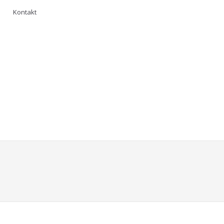
Kontakt