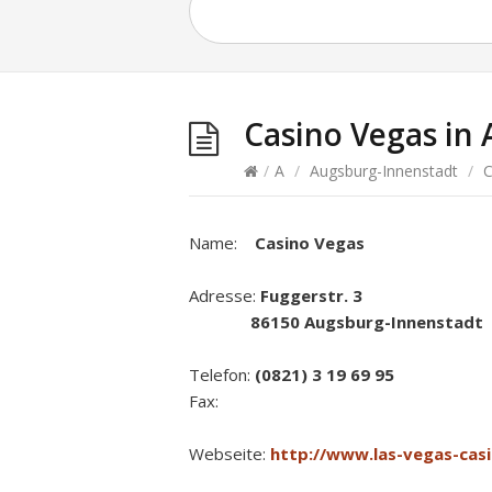
Casino Vegas in
/
A
/
Augsburg-Innenstadt
/
C
Name:
Casino Vegas
Adresse:
Fuggerstr. 3
86150 Augsburg-Innenstadt
Telefon:
(0821) 3 19 69 95
Fax:
Webseite:
http://www.las-vegas-casi