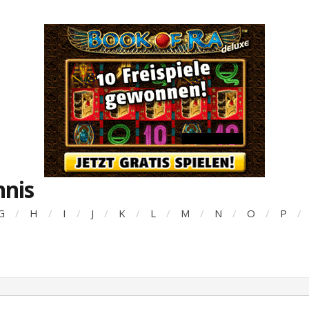
hnis
G
H
I
J
K
L
M
N
O
P