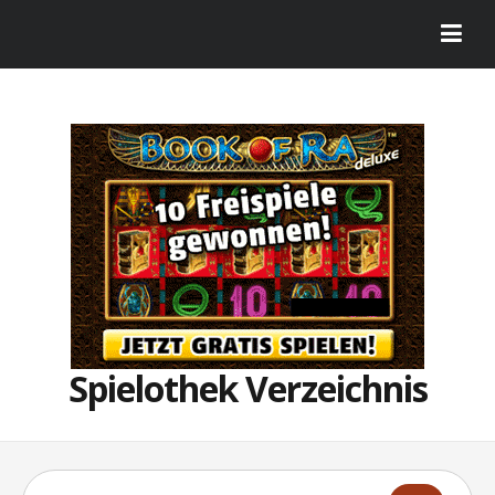
Spielothek Verzeichnis