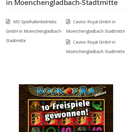
in Moenchengladbach-Stadtmitte
MD Spielhallenbetriebs
Casino Royal GmbH in
GmbH in Moenchengladbach-
Moenchengladbach-Stadtmitte
Stadtmitte
Casino Royal GmbH in
Moenchengladbach-Stadtmitte