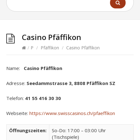
Casino Pfäffikon
/
P
/
Pfäffikon
/
Casino Pfäffikon
Name:
Casino Pfäffikon
Adresse:
Seedammstrasse 3, 8808 Pfäffikon SZ
Telefon:
41 55 416 30 30
Webseite:
https://www.swisscasinos.ch/pfaeffikon
Öffnungszeiten:
So-Do: 17:00 – 03:00 Uhr
(Tischspiele)