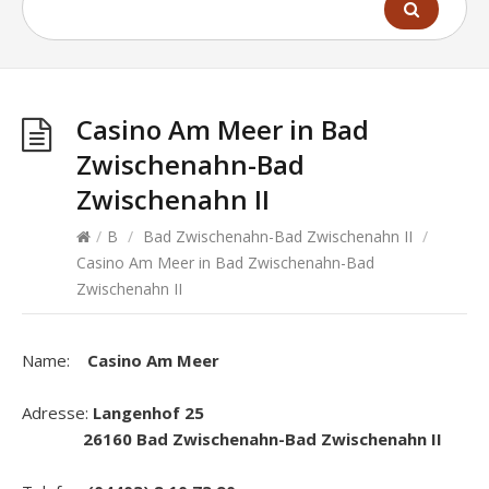
Casino Am Meer in Bad
Zwischenahn-Bad
Zwischenahn II
/
B
/
Bad Zwischenahn-Bad Zwischenahn II
/
Casino Am Meer in Bad Zwischenahn-Bad
Zwischenahn II
Name:
Casino Am Meer
Adresse:
Langenhof 25
26160 Bad Zwischenahn-Bad Zwischenahn II