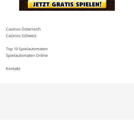
Casinos Österreich
Casinos Schweiz
Top 10 Spielautomaten
Spielautomaten Online
Kontakt