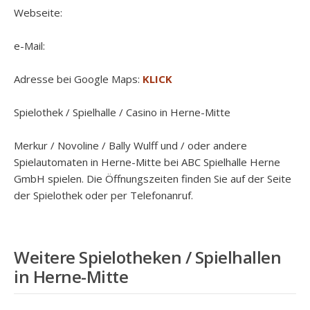
Webseite:
e-Mail:
Adresse bei Google Maps:
KLICK
Spielothek / Spielhalle / Casino in Herne-Mitte
Merkur / Novoline / Bally Wulff und / oder andere
Spielautomaten in Herne-Mitte bei ABC Spielhalle Herne
GmbH spielen. Die Öffnungszeiten finden Sie auf der Seite
der Spielothek oder per Telefonanruf.
Weitere Spielotheken / Spielhallen
in Herne-Mitte