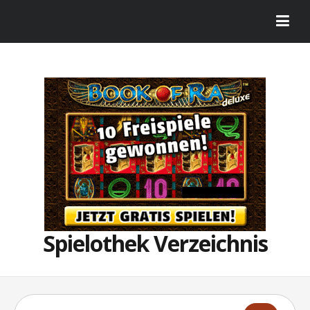
Spielothek Verzeichnis