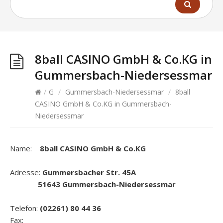
8ball CASINO GmbH & Co.KG in
Gummersbach-Niedersessmar
/
G
/
Gummersbach-Niedersessmar
/
8ball
CASINO GmbH & Co.KG in Gummersbach-
Niedersessmar
Name:
8ball CASINO GmbH & Co.KG
Adresse:
Gummersbacher Str. 45A
51643 Gummersbach-Niedersessmar
Telefon:
(02261) 80 44 36
Fax: