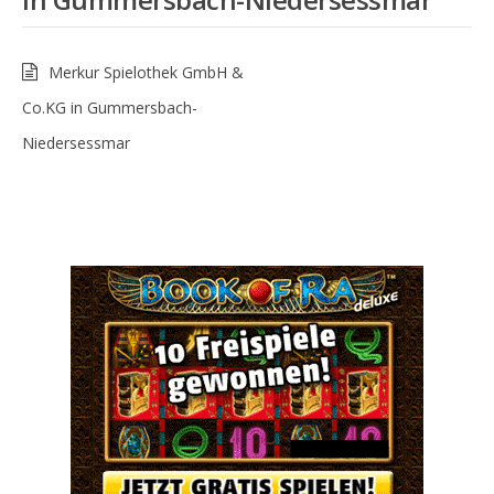
Merkur Spielothek GmbH &
Co.KG in Gummersbach-
Niedersessmar